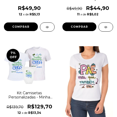
R$49,90
R$44,90
R$49,90
12
x de
R$5,13
11
x de
R$5,02
COMPRAR
COMPRAR
7
%
OFF
Kit Camisetas
Personalizadas - Minha
primeira COPA
R$129,70
R$139,70
12
x de
R$13,34