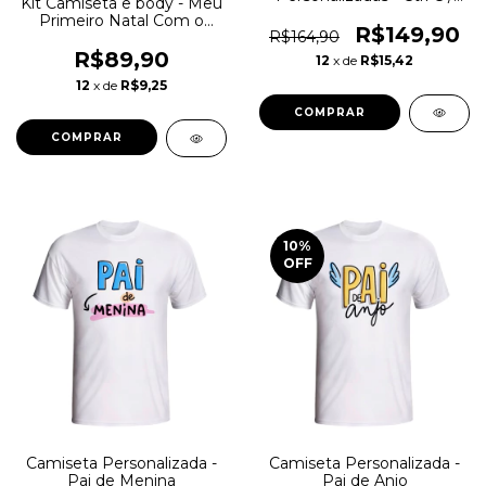
Kit Camiseta e body - Meu
Ctrl V
Primeiro Natal Com o
R$149,90
R$164,90
Meu Filho
R$89,90
12
x de
R$15,42
12
x de
R$9,25
COMPRAR
COMPRAR
10
%
OFF
Camiseta Personalizada -
Camiseta Personalizada -
Pai de Menina
Pai de Anjo