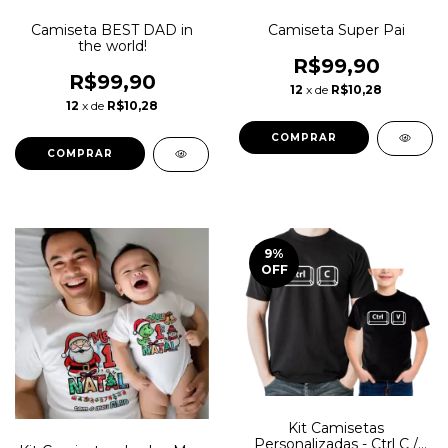
Camiseta BEST DAD in
Camiseta Super Pai
the world!
R$99,90
R$99,90
12
x de
R$10,28
12
x de
R$10,28
COMPRAR
COMPRAR
9
%
OFF
Kit Camisetas
Personalizadas - Ctrl C /