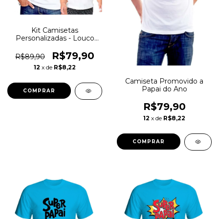
Kit Camisetas
Personalizadas - Louco
Por Minha Filha/ Louca
Por Meu Papai
R$79,90
R$89,90
12
x de
R$8,22
Camiseta Promovido a
Papai do Ano
COMPRAR
R$79,90
12
x de
R$8,22
COMPRAR