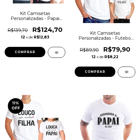
Kit Camisetas
Personalizadas - Papai
Original, Mamãe
Impressora e Cópia
R$124,70
R$139,70
Kit Camisetas
Autenticada Tal pai / Tal
12
x de
R$12,83
Personalizadas - Futebol
Mãe / Tal filho
Tal pai / Tal filho
R$79,90
R$89,90
COMPRAR
12
x de
R$8,22
COMPRAR
11
%
OFF